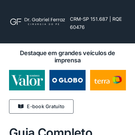
Skip
to
CRM-SP 151.687 | RQE
content
60476
Destaque em grandes veículos de
imprensa
E-book Gratuito
Guia Completo